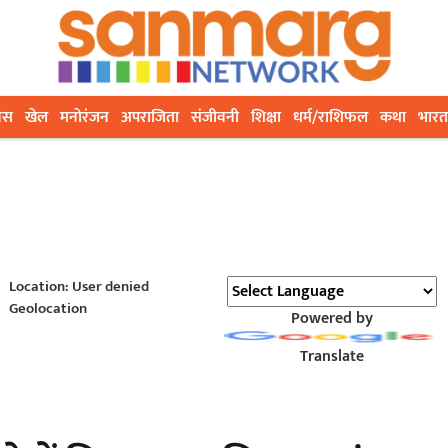
ेस
खेल
मनोरंजन
अपराजिता
संजीवनी
शिक्षा
धर्म/राशिफल
कथा
भारत
Location: User denied
Geolocation
Powered by
Translate