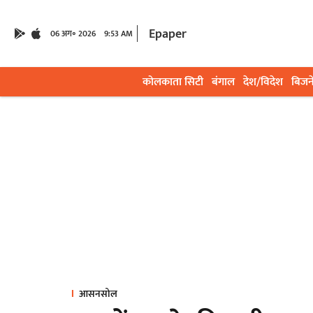
Epaper
06 अग॰ 2026
9:53 AM
कोलकाता सिटी
बंगाल
देश/विदेश
बिजन
आसनसोल