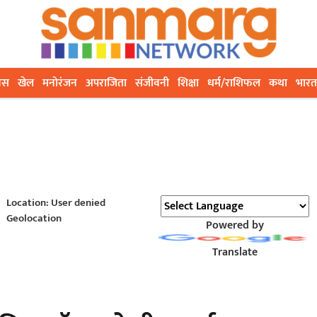
ेस
खेल
मनोरंजन
अपराजिता
संजीवनी
शिक्षा
धर्म/राशिफल
कथा
भारत
Location: User denied
Geolocation
Powered by
Translate