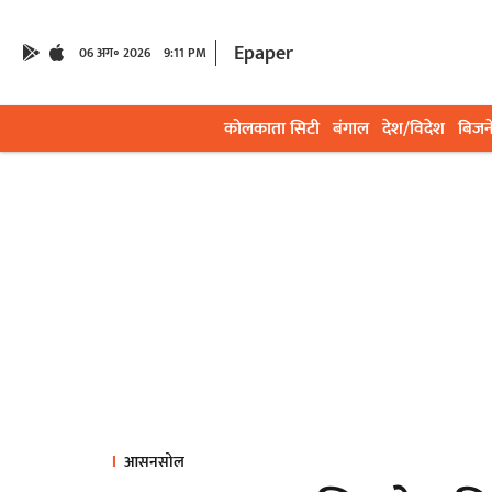
Epaper
06 अग॰ 2026
9:11 PM
कोलकाता सिटी
बंगाल
देश/विदेश
बिजन
आसनसोल