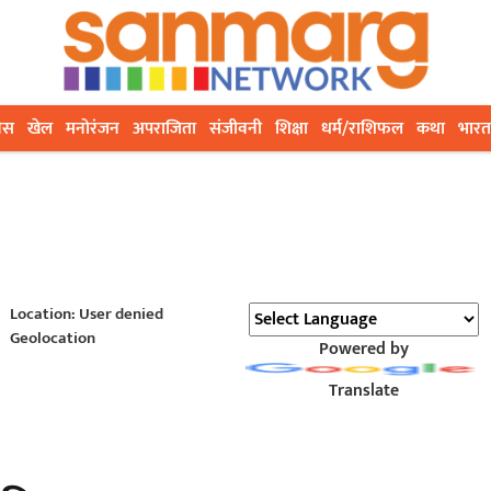
ेस
खेल
मनोरंजन
अपराजिता
संजीवनी
शिक्षा
धर्म/राशिफल
कथा
भारत
Location: User denied
Geolocation
Powered by
Translate