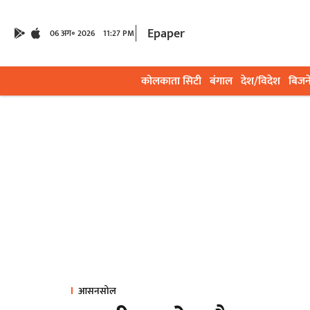
Epaper
06 अग॰ 2026
11:27 PM
कोलकाता सिटी
बंगाल
देश/विदेश
बिजन
आसनसोल