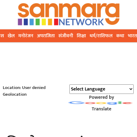
ेस
खेल
मनोरंजन
अपराजिता
संजीवनी
शिक्षा
धर्म/राशिफल
कथा
भारत
Location: User denied
Geolocation
Powered by
Translate