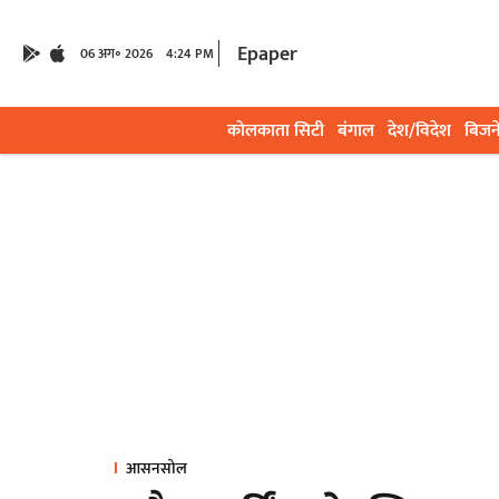
Epaper
06 अग॰ 2026
4:24 PM
कोलकाता सिटी
बंगाल
देश/विदेश
बिजन
आसनसोल