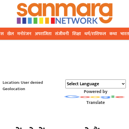
ेस
खेल
मनोरंजन
अपराजिता
संजीवनी
शिक्षा
धर्म/राशिफल
कथा
भारत
Location: User denied
Geolocation
Powered by
Translate