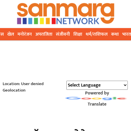
ेस
खेल
मनोरंजन
अपराजिता
संजीवनी
शिक्षा
धर्म/राशिफल
कथा
भारत
Location: User denied
Geolocation
Powered by
Translate