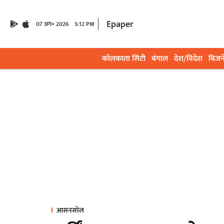
Epaper
07 अग॰ 2026
5:12 PM
कोलकाता सिटी
बंगाल
देश/विदेश
बिजन
आसनसोल