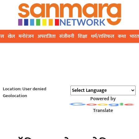
ेस
खेल
मनोरंजन
अपराजिता
संजीवनी
शिक्षा
धर्म/राशिफल
कथा
भारत
Location: User denied
Geolocation
Powered by
Translate