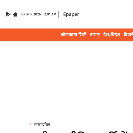
Epaper
07 अग॰ 2026
2:01 AM
कोलकाता सिटी
बंगाल
देश/विदेश
बिजन
आसनसोल