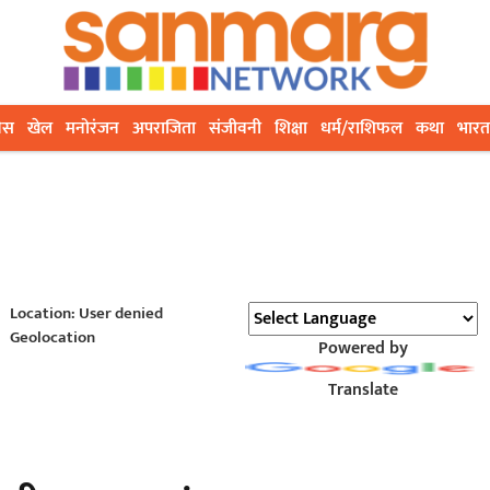
ेस
खेल
मनोरंजन
अपराजिता
संजीवनी
शिक्षा
धर्म/राशिफल
कथा
भारत
Location: User denied
Geolocation
Powered by
Translate