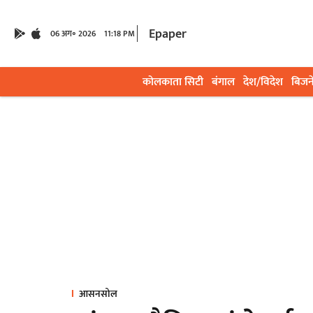
Epaper
06 अग॰ 2026
11:18 PM
कोलकाता सिटी
बंगाल
देश/विदेश
बिजन
आसनसोल