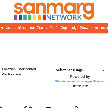
ेस
खेल
मनोरंजन
अपराजिता
संजीवनी
शिक्षा
धर्म/राशिफल
कथा
भारत
Location: User denied
Geolocation
Powered by
Translate