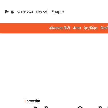
Epaper
07 अग॰ 2026
11:02 AM
कोलकाता सिटी
बंगाल
देश/विदेश
बिजन
आसनसोल