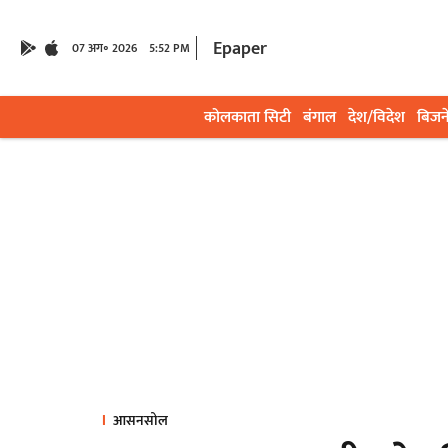
Epaper
07 अग॰ 2026
5:52 PM
कोलकाता सिटी
बंगाल
देश/विदेश
बिजन
आसनसोल