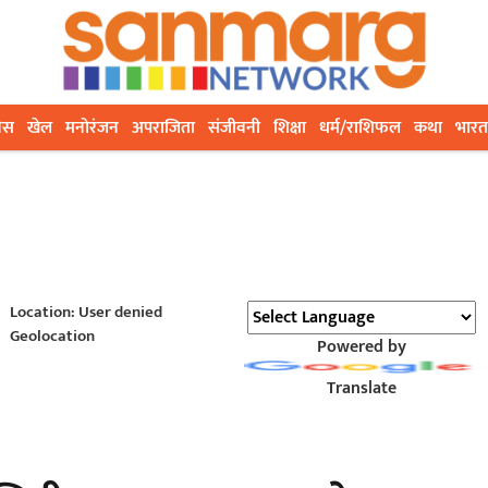
ेस
खेल
मनोरंजन
अपराजिता
संजीवनी
शिक्षा
धर्म/राशिफल
कथा
भारत
Location: User denied
Geolocation
Powered by
Translate