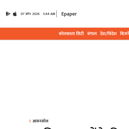
Epaper
07 अग॰ 2026
5:44 AM
कोलकाता सिटी
बंगाल
देश/विदेश
बिजन
आसनसोल