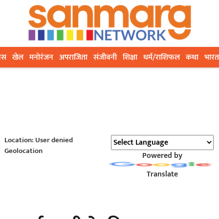
ेस
खेल
मनोरंजन
अपराजिता
संजीवनी
शिक्षा
धर्म/राशिफल
कथा
भारत
Location: User denied
Geolocation
Powered by
Translate