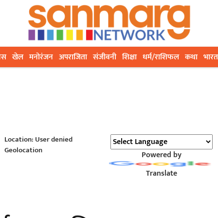
ेस
खेल
मनोरंजन
अपराजिता
संजीवनी
शिक्षा
धर्म/राशिफल
कथा
भारत
Location: User denied
Geolocation
Powered by
Translate