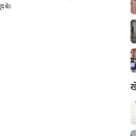
द थे।
ख