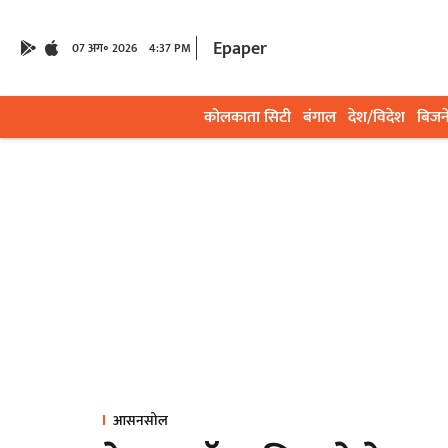
Epaper
07 अग॰ 2026
4:37 PM
कोलकाता सिटी
बंगाल
देश/विदेश
बिजन
आसनसोल