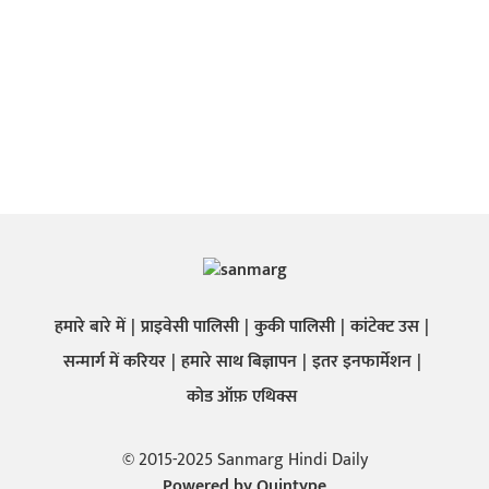
हमारे बारे में
प्राइवेसी पालिसी
कुकी पालिसी
कांटेक्ट उस
सन्मार्ग में करियर
हमारे साथ बिज्ञापन
इतर इनफार्मेशन
कोड ऑफ़ एथिक्स
© 2015-2025 Sanmarg Hindi Daily
Powered by
Quintype