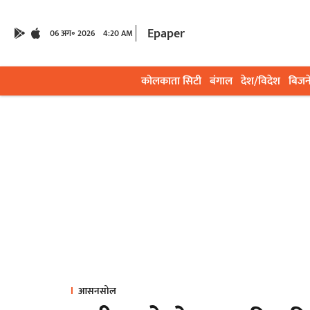
Epaper
06 अग॰ 2026
4:20 AM
कोलकाता सिटी
बंगाल
देश/विदेश
बिजन
आसनसोल