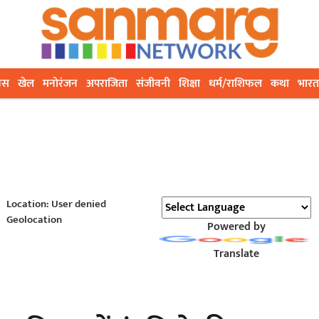
ेस
खेल
मनोरंजन
अपराजिता
संजीवनी
शिक्षा
धर्म/राशिफल
कथा
भारत
Location: User denied
Geolocation
Powered by
Translate