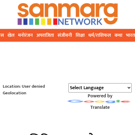
ेस
खेल
मनोरंजन
अपराजिता
संजीवनी
शिक्षा
धर्म/राशिफल
कथा
भारत
Location: User denied
Geolocation
Powered by
Translate