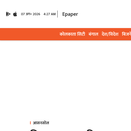
Epaper
07 अग॰ 2026
4:27 AM
कोलकाता सिटी
बंगाल
देश/विदेश
बिजन
आसनसोल