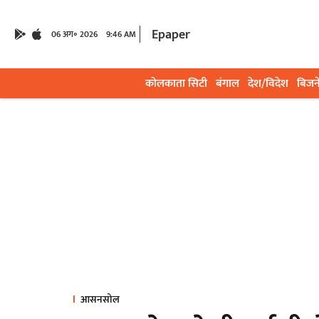
Epaper
06 अग॰ 2026
9:46 AM
कोलकाता सिटी
बंगाल
देश/विदेश
बिजन
आसनसोल