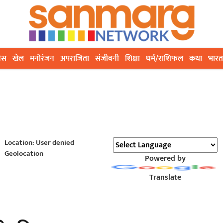
ेस
खेल
मनोरंजन
अपराजिता
संजीवनी
शिक्षा
धर्म/राशिफल
कथा
भारत
Location: User denied
Geolocation
Powered by
Translate