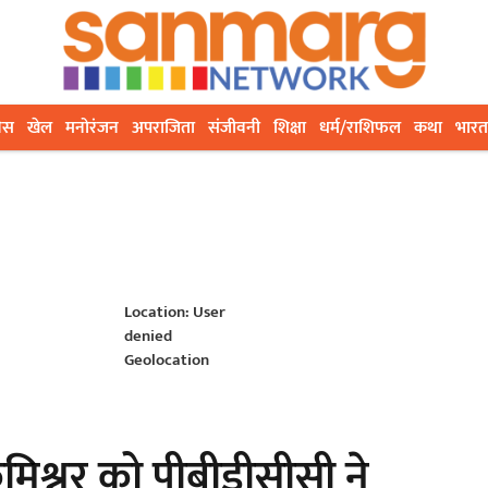
ेस
खेल
मनोरंजन
अपराजिता
संजीवनी
शिक्षा
धर्म/राशिफल
कथा
भारत
Location: User
denied
Geolocation
्नर को पीबीडीसीसी ने