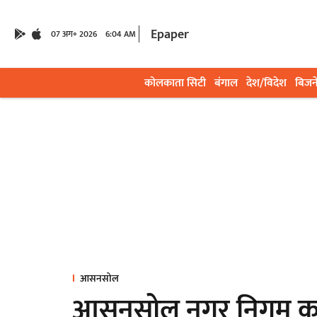
Epaper
07 अग॰ 2026
6:04 AM
कोलकाता सिटी
बंगाल
देश/विदेश
बिजन
आसनसोल
आसनसोल नगर निगम कमिश