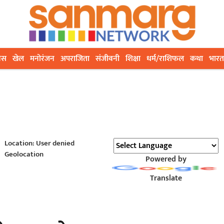
ेस
खेल
मनोरंजन
अपराजिता
संजीवनी
शिक्षा
धर्म/राशिफल
कथा
भारत
Location: User denied
Geolocation
Powered by
Translate