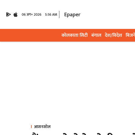
Epaper
06 अग॰ 2026
5:56 AM
कोलकाता सिटी
बंगाल
देश/विदेश
बिजन
आसनसोल