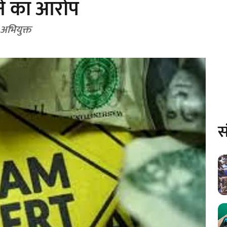
रने का आरोप
अभियुक्त
स