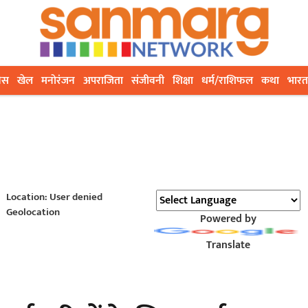
ेस
खेल
मनोरंजन
अपराजिता
संजीवनी
शिक्षा
धर्म/राशिफल
कथा
भारत
Location: User denied
Geolocation
Powered by
Translate