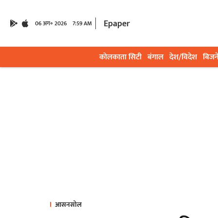
Epaper
06 अग॰ 2026
7:59 AM
कोलकाता सिटी
बंगाल
देश/विदेश
बिजन
आसनसोल