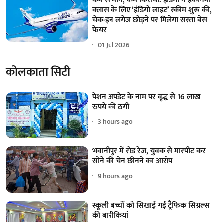
कम सामान, कम किराया: इंडिगो ने इकॉनमी
क्लास के लिए ‘इंडिगो लाइट’ स्कीम शुरू की,
चेक-इन लगेज छोड़ने पर मिलेगा सस्ता बेस
फेयर
01 Jul 2026
कोलकाता सिटी
पेंशन अपडेट के नाम पर वृद्ध से 16 लाख
रुपये की ठगी
3 hours ago
भवानीपुर में रोड रेज, युवक से मारपीट कर
सोने की चेन छीनने का आरोप
9 hours ago
स्कूली बच्चों को सिखाई गईं ट्रैफिक सिग्नल्स
की बारीकियां