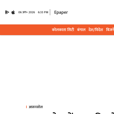
Epaper
06 अग॰ 2026
6:33 PM
कोलकाता सिटी
बंगाल
देश/विदेश
बिजन
आसनसोल