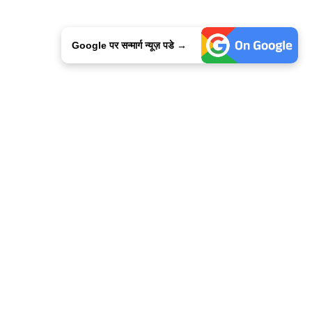
Google पर सन्मार्ग न्यूज़ पडे →
ालिसी
कांटेक्ट उस
सन्मार्ग में करियर
हमारे साथ बिज्ञापन
इतर इनफार्मेशन
कोड ऑफ़ एथिक्स