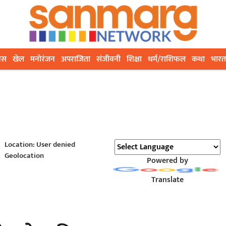
ेस
खेल
मनोरंजन
अपराजिता
संजीवनी
शिक्षा
धर्म/राशिफल
कथा
भारत
Location: User denied
Geolocation
Powered by
Translate