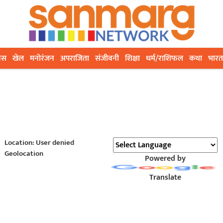
ेस
खेल
मनोरंजन
अपराजिता
संजीवनी
शिक्षा
धर्म/राशिफल
कथा
भारत
Location: User denied
Geolocation
Powered by
Translate