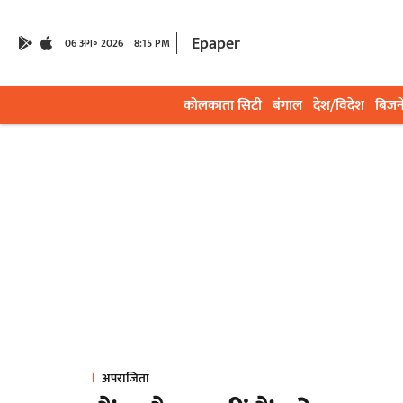
Epaper
06 अग॰ 2026
8:15 PM
कोलकाता सिटी
बंगाल
देश/विदेश
बिजन
अपराजिता