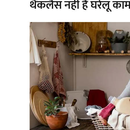
थैंकलैस नहीं हैं घरेलू का