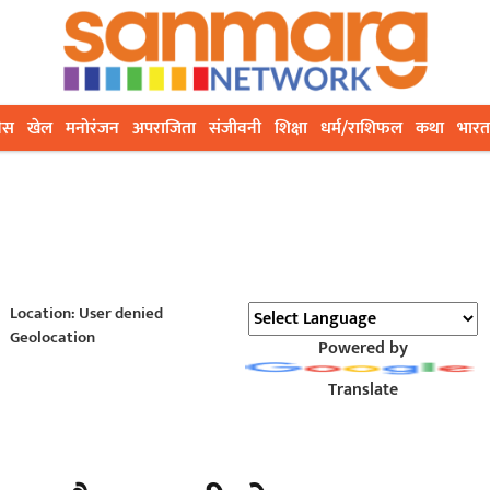
ेस
खेल
मनोरंजन
अपराजिता
संजीवनी
शिक्षा
धर्म/राशिफल
कथा
भारत
Location: User denied
Geolocation
Powered by
Translate