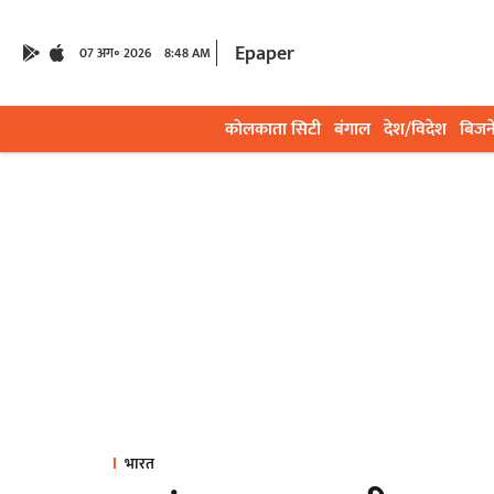
Epaper
07 अग॰ 2026
8:48 AM
कोलकाता सिटी
बंगाल
देश/विदेश
बिजन
भारत