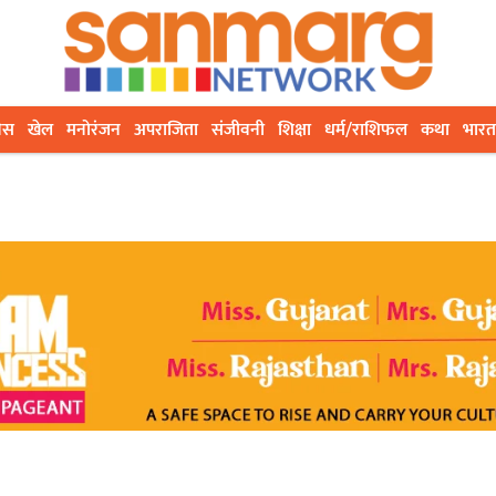
ेस
खेल
मनोरंजन
अपराजिता
संजीवनी
शिक्षा
धर्म/राशिफल
कथा
भारत