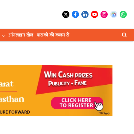
ऑनलाइन खेल
पाठकों की कलम से