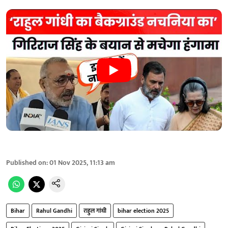
Published on
:
01 Nov 2025, 11:13 am
Bihar
Rahul Gandhi
राहुल गांधी
bihar election 2025