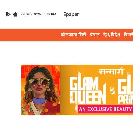
Epaper
06 अग॰ 2026
1:28 PM
कोलकाता सिटी
बंगाल
देश/विदेश
बिजन