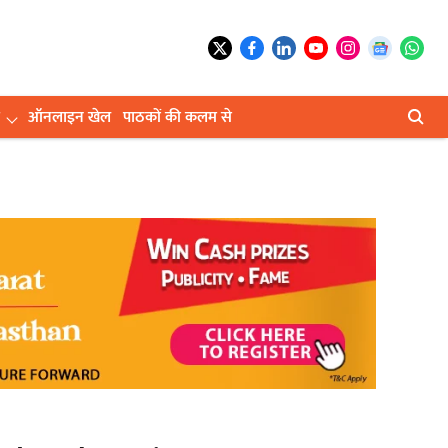
ऑनलाइन खेल
पाठकों की कलम से