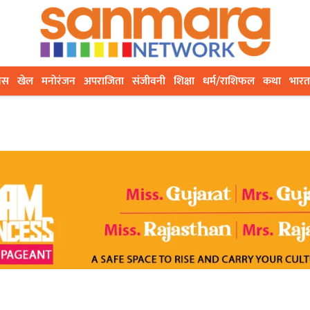
ेस
खेल
मनोरंजन
अपराजिता
संजीवनी
शिक्षा
धर्म/राशिफल
कथा
भारत