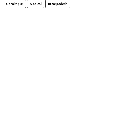
Gorakhpur
Medical
uttarpadesh