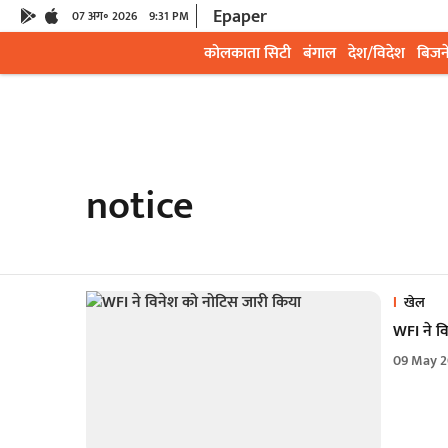
Epaper
07 अग॰ 2026
9:31 PM
कोलकाता सिटी
बंगाल
देश/विदेश
बिजन
notice
खेल
WFI ने व
09 May 