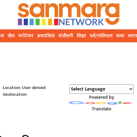
ेस
खेल
मनोरंजन
अपराजिता
संजीवनी
शिक्षा
धर्म/राशिफल
कथा
भारत
Location: User denied
Geolocation
Powered by
Translate