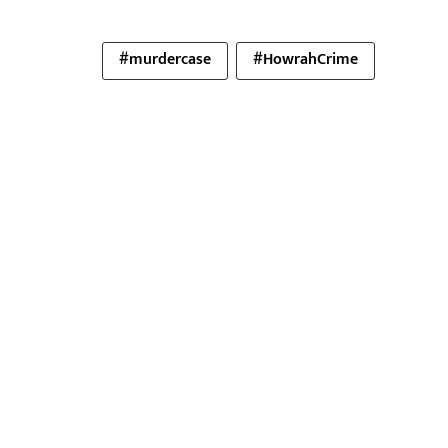
#murdercase
#HowrahCrime