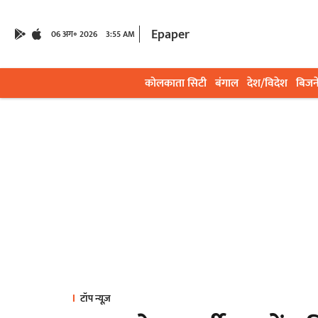
Epaper
06 अग॰ 2026
3:55 AM
कोलकाता सिटी
बंगाल
देश/विदेश
बिजन
टॉप न्यूज़