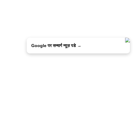
Google पर सन्मार्ग न्यूज़ पडे →
ालिसी
कांटेक्ट उस
सन्मार्ग में करियर
हमारे साथ बिज्ञापन