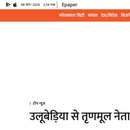
Epaper
08 अग॰ 2026
2:54 PM
कोलकाता सिटी
बंगाल
देश/विदेश
बिजन
टॉप न्यूज़
उलूबेड़िया से तृणमूल ने