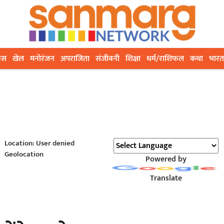
ेस
खेल
मनोरंजन
अपराजिता
संजीवनी
शिक्षा
धर्म/राशिफल
कथा
भारत
Location: User denied
Geolocation
Powered by
Translate