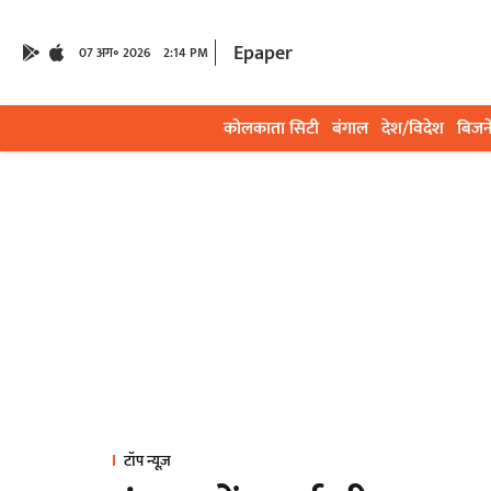
Epaper
07 अग॰ 2026
2:14 PM
कोलकाता सिटी
बंगाल
देश/विदेश
बिजन
टॉप न्यूज़