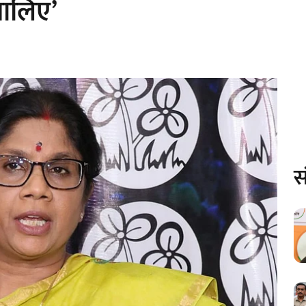
भालिए’
स