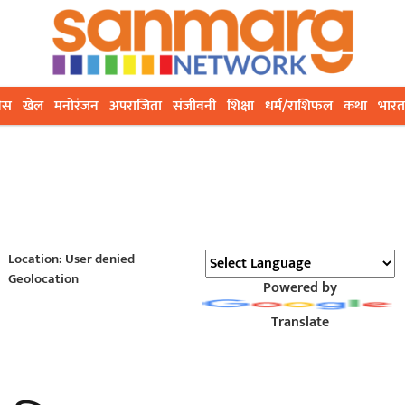
ेस
खेल
मनोरंजन
अपराजिता
संजीवनी
शिक्षा
धर्म/राशिफल
कथा
भारत
Location: User denied
Geolocation
Powered by
Translate