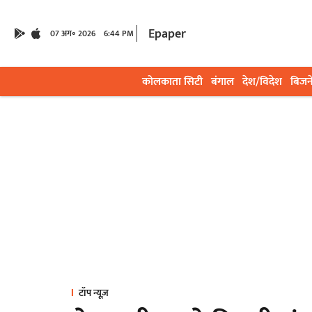
Epaper
07 अग॰ 2026
6:44 PM
कोलकाता सिटी
बंगाल
देश/विदेश
बिजन
टॉप न्यूज़