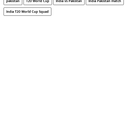
pakistan
T20 World Cup
India vs Pakistan
India Pakistan match
India T20 World Cup Squad