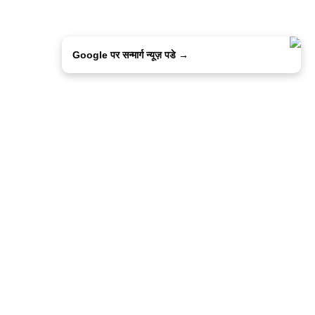
Google पर सन्मार्ग न्यूज़ पडे →
ालिसी
कांटेक्ट उस
सन्मार्ग में करियर
हमारे साथ बिज्ञापन
इतर इनफार्मेशन
कोड ऑफ़ एथिक्स
© 2015-2025 Sanmarg Hindi Daily