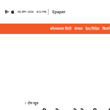
Epaper
06 अग॰ 2026
8:12 PM
कोलकाता सिटी
बंगाल
देश/विदेश
बिजन
टॉप न्यूज़