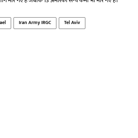
ग मारे गए हैं जबकि 13 अमेरिकी सैन्य कर्मी भी मारे गए हैं।
ael
Iran Army IRGC
Tel Aviv