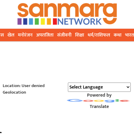
ेस
खेल
मनोरंजन
अपराजिता
संजीवनी
शिक्षा
धर्म/राशिफल
कथा
भारत
Location: User denied
Geolocation
Powered by
Translate