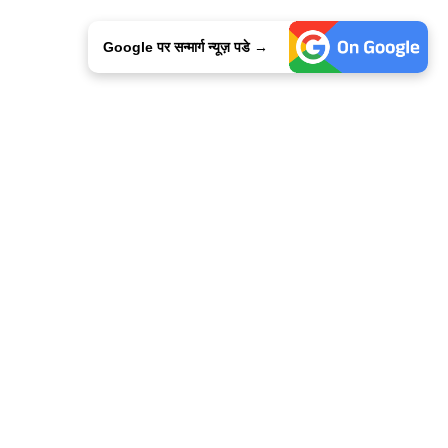
Google पर सन्मार्ग न्यूज़ पडे →
ालिसी
कांटेक्ट उस
सन्मार्ग में करियर
हमारे साथ बिज्ञापन
इतर इनफार्मेशन
कोड ऑफ़ एथिक्स