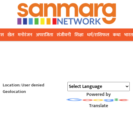
ेस
खेल
मनोरंजन
अपराजिता
संजीवनी
शिक्षा
धर्म/राशिफल
कथा
भारत
Location: User denied
Geolocation
Powered by
Translate