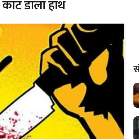
र काट डाला हाथ
स