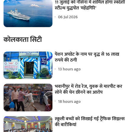
11 जुलाई को नौसेना में शामिल होगा स्वदेशी
स्टील्थ युद्धपोत 'महेंद्रगिरि'
06 Jul 2026
कोलकाता सिटी
पेंशन अपडेट के नाम पर वृद्ध से 16 लाख
रुपये की ठगी
13 hours ago
भवानीपुर में रोड रेज, युवक से मारपीट कर
सोने की चेन छीनने का आरोप
18 hours ago
स्कूली बच्चों को सिखाई गईं ट्रैफिक सिग्नल्स
की बारीकियां