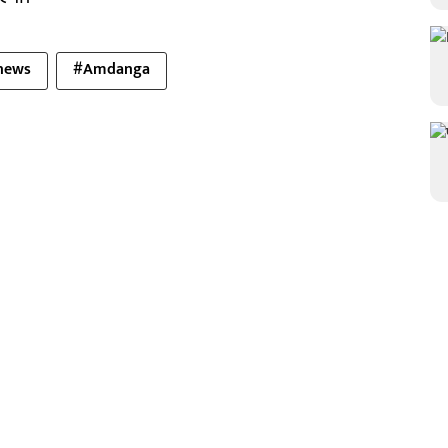
news
#Amdanga