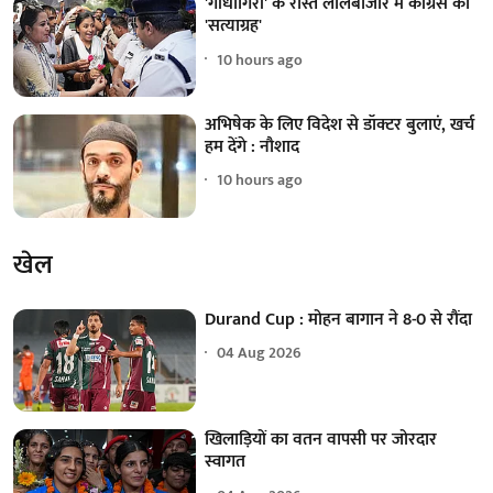
'गांधीगिरी' के रास्ते लालबाजार में कांग्रेस का
'सत्याग्रह'
10 hours ago
अभिषेक के लिए विदेश से डॉक्टर बुलाएं, खर्च
हम देंगे : नौशाद
10 hours ago
खेल
Durand Cup : मोहन बागान ने 8-0 से रौंदा
04 Aug 2026
खिलाड़ियों का वतन वापसी पर जोरदार
स्वागत