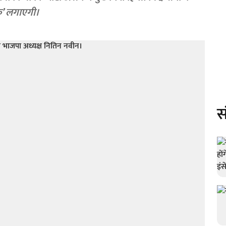
िक’ लगाएगी।
स