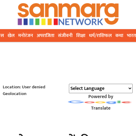
ेस
खेल
मनोरंजन
अपराजिता
संजीवनी
शिक्षा
धर्म/राशिफल
कथा
भारत
Location: User denied
Geolocation
Powered by
Translate