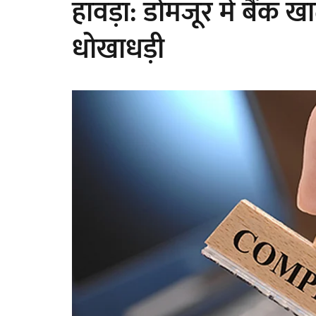
हावड़ा: डोमजूर में बैंक
धोखाधड़ी