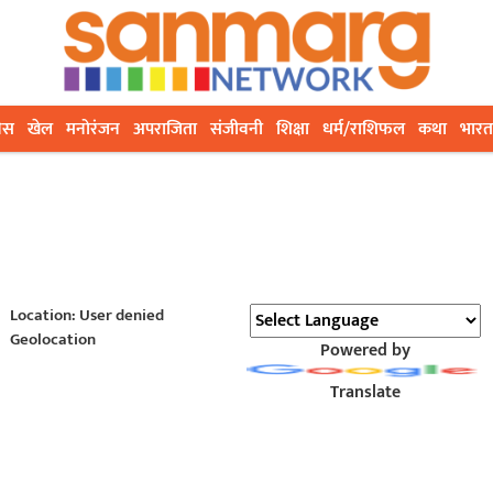
ेस
खेल
मनोरंजन
अपराजिता
संजीवनी
शिक्षा
धर्म/राशिफल
कथा
भारत
Location: User denied
Geolocation
Powered by
Translate