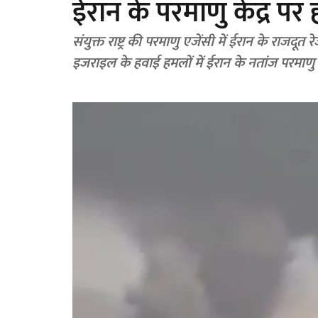
ईरान के परमाणु केंद्र पर
संयुक्त राष्ट्र की परमाणु एजेंसी में ईरान के रा
इजराइल के हवाई हमलों में ईरान के नतांज परमाणु