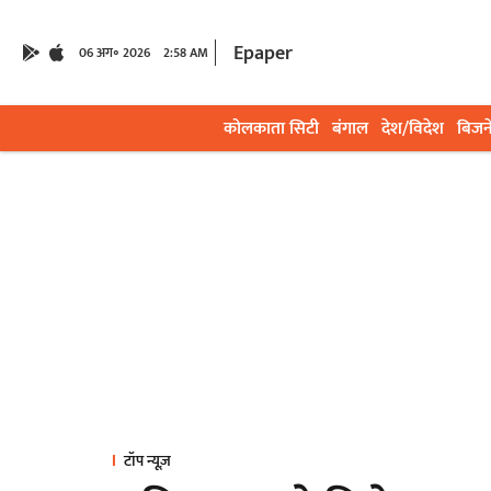
Epaper
06 अग॰ 2026
2:58 AM
कोलकाता सिटी
बंगाल
देश/विदेश
बिजन
टॉप न्यूज़