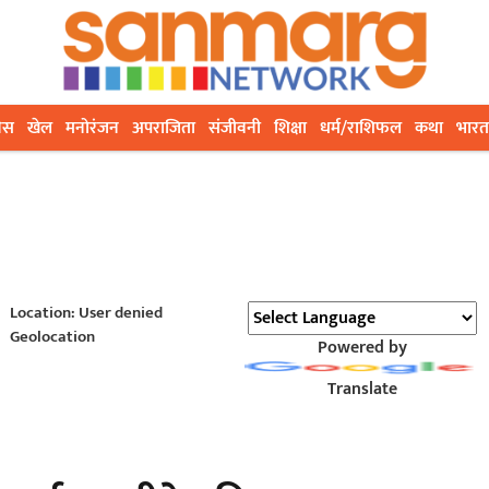
ेस
खेल
मनोरंजन
अपराजिता
संजीवनी
शिक्षा
धर्म/राशिफल
कथा
भारत
Location: User denied
Geolocation
Powered by
Translate