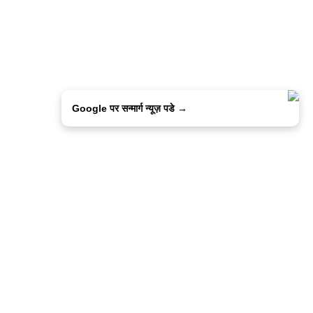
Google पर सन्मार्ग न्यूज़ पडे →
ालिसी
कांटेक्ट उस
सन्मार्ग में करियर
हमारे साथ बिज्ञापन