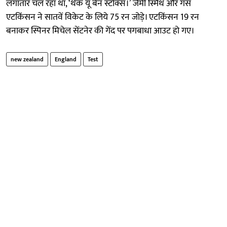
लगातार चल रहा था, ‘थैंक यू बेन स्टोक्स।’ जैमी स्मिथ और गस
एटकिंसन ने सातवें विकेट के लिये 75 रन जोड़े। एटकिंसन 19 रन
बनाकर स्पिनर मिचेल सेंटनेर की गेंद पर पगबाधा आउट हो गए।
new zealand
England
Test