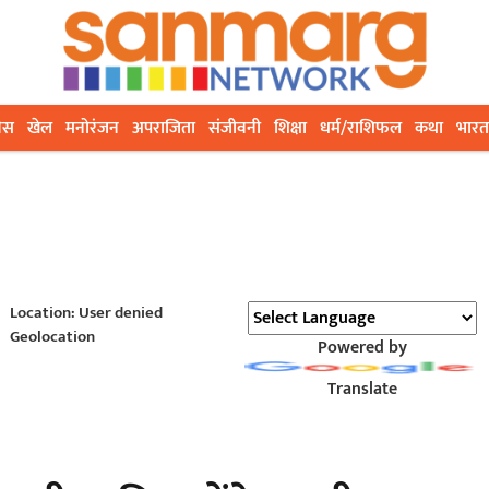
ेस
खेल
मनोरंजन
अपराजिता
संजीवनी
शिक्षा
धर्म/राशिफल
कथा
भारत
Location: User denied
Geolocation
Powered by
Translate