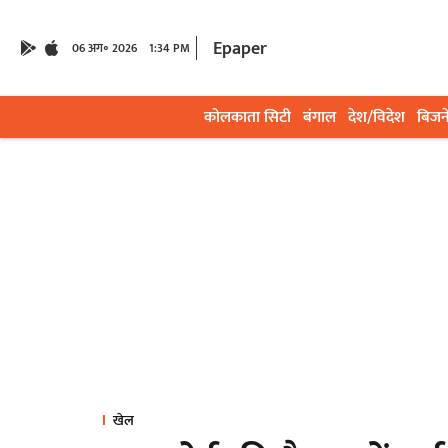
Epaper
06 अग॰ 2026
1:34 PM
कोलकाता सिटी
बंगाल
देश/विदेश
बिजन
खेल