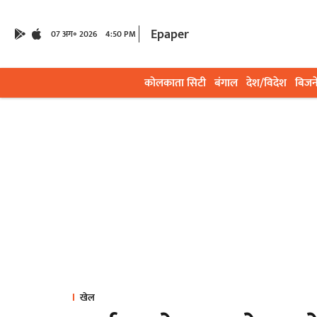
Epaper
07 अग॰ 2026
4:50 PM
कोलकाता सिटी
बंगाल
देश/विदेश
बिजन
खेल