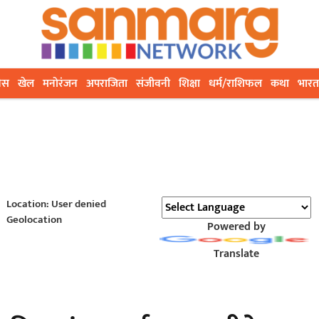
ेस
खेल
मनोरंजन
अपराजिता
संजीवनी
शिक्षा
धर्म/राशिफल
कथा
भारत
Location: User denied
Geolocation
Powered by
Translate