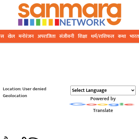
ेस
खेल
मनोरंजन
अपराजिता
संजीवनी
शिक्षा
धर्म/राशिफल
कथा
भारत
Location: User denied
Geolocation
Powered by
Translate