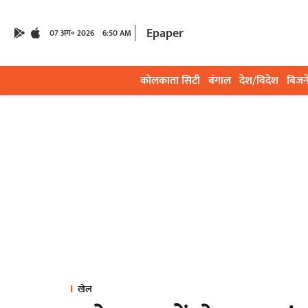
Epaper
07 अग॰ 2026
6:50 AM
कोलकाता सिटी
बंगाल
देश/विदेश
बिजन
खेल