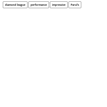
diamond league
performance
impressive
Parul's