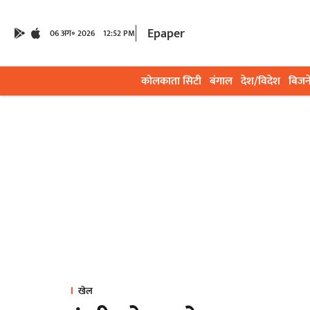
Epaper
06 अग॰ 2026
12:52 PM
कोलकाता सिटी
बंगाल
देश/विदेश
बिजन
खेल