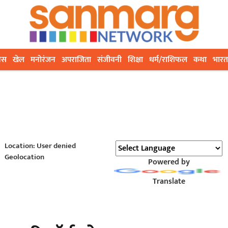
ेस
खेल
मनोरंजन
अपराजिता
संजीवनी
शिक्षा
धर्म/राशिफल
कथा
भारत
Location: User denied
Geolocation
Powered by
Translate